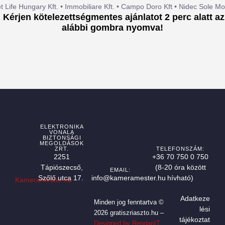
 Kft. • Immobiliare Kft. • Campo Doro Kft • Nidec Sole Motor Hungary Kft.
K
érjen kötelezettségmentes ajánlatot 2 perc alatt az
alábbi gombra nyomva!
ELEKTRONIKA
VONALA
BIZTONSÁGI
MEGOLDÁSOK
ZRT.
TELEFONSZÁM:
2251
+36 70 750 0 750
Tápiószecső,
(8-20 óra között
EMAIL:
Szőlő utca 17.
info@kameramester.hu
hívható)
Kameramester.hu
Adatkeze
Minden jog fenntartva ©
lési
2026 gratiszriaszto.hu –
tájékoztat
Designed by RendanIT