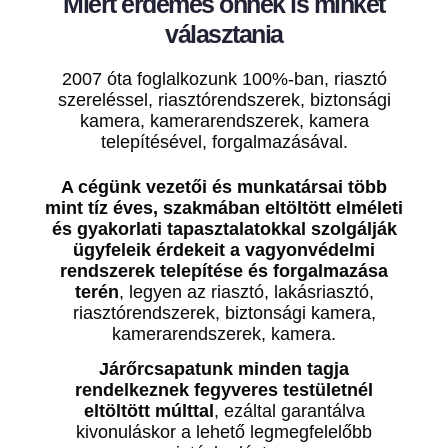
Miért érdemes önnek is minket
választania
2007 óta foglalkozunk 100%-ban, riasztó
szereléssel, riasztórendszerek, biztonsági
kamera, kamerarendszerek, kamera
telepítésével, forgalmazásával.
A cégünk vezetői és munkatársai több
mint tíz éves, szakmában eltöltött elméleti
és gyakorlati tapasztalatokkal szolgálják
ügyfeleik érdekeit a vagyonvédelmi
rendszerek telepítése és forgalmazása
terén
, legyen az riasztó, lakásriasztó,
riasztórendszerek, biztonsági kamera,
kamerarendszerek, kamera.
Járőrcsapatunk minden tagja
rendelkeznek fegyveres testületnél
eltöltött múlttal
, ezáltal garantálva
kivonuláskor a lehető legmegfelelőbb