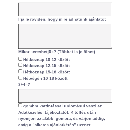
Írja le röviden, hogy mire adhatunk ajánlatot
Mikor kereshetjük? (Többet is jelölhet)
Hétköznap 10-12 között
Hétköznap 12-15 között
Hétköznap 15-18 között
Hétvégén 10-18 között
3+4=?
gombra kattintással tudomásul veszi az
Adatkezelési tájékoztatót. Kitöltés után
nyomjon az alábbi gombra, és várjon addig,
amíg a "sikeres ajánlatkérés" üzenet