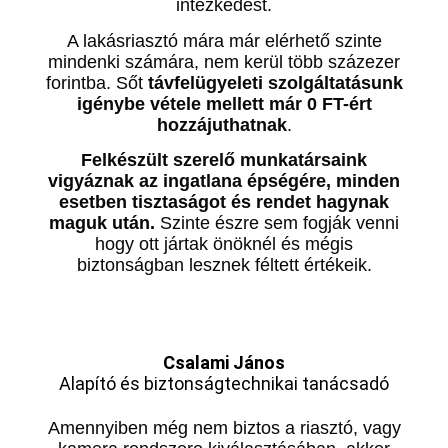
intézkedést.
A lakásriasztó mára már elérhető szinte
mindenki számára, nem kerül több százezer
forintba. Sőt
távfelügyeleti szolgáltatásunk
igénybe vétele mellett már 0 FT-ért
hozzájuthatnak
.
Felkészült szerelő munkatársaink
vigyáznak az ingatlana épségére, minden
esetben tisztaságot és rendet hagynak
maguk után.
Szinte észre sem fogják venni
hogy ott jártak önöknél és mégis
biztonságban lesznek féltett értékeik.
Csalami János
Alapító és biztonságtechnikai tanácsadó
Amennyiben még nem biztos a riasztó, vagy